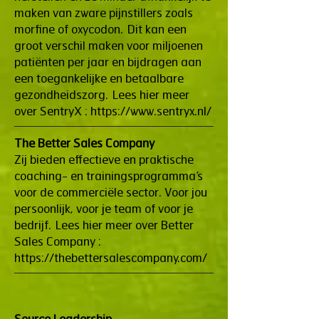
maken van zware pijnstillers zoals
morfine of oxycodon. Dit kan een
groot verschil maken voor miljoenen
patiënten per jaar en bijdragen aan
een toegankelijke en betaalbare
gezondheidszorg. Lees hier meer
over SentryX :
https://www.sentryx.nl/
The Better Sales Company
Zij bieden effectieve en praktische
coaching- en trainingsprogramma’s
voor de commerciële sector. Voor jou
persoonlijk, voor je team of voor je
bedrijf. Lees hier meer over Better
Sales Company :
https://thebettersalescompany.com/