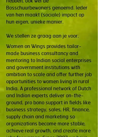
hebben, ook wel de
Bosschuurbewoners genoemd. Ieder
van hen maakt (sociale) impact op
hun eigen, unieke manier.
We stellen ze graag aan je voor:
Women on Wings provides tailor-
made business consultancy and
mentoring to Indian social enterprises
and government institutions with
ambition to scale and offer further job
opportunities to women living in rural
India. A professional network of Dutch
and Indian experts deliver on-the-
ground, pro bono support in fields like
business strategy, sales, HR, finance,
supply chain and marketing so
organizations become more stable,
achieve real growth, and create more