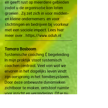
en geeft rust op meerdere gebieden
zodat u de organisatie kan laten
groeien . Zij zet zich in voor midden-
en kleine ondernemers en voor
stichtingen en bedrijven bij voorkeur
met een sociale impact. Lees hier
meer over :
https://www.aduh.nl
Tamara Bosboom
Systemische coaching & begeleiding
In mijn praktijk staat systemisch
coachen centraal. Veel van wat we
ervaren in het dagelijks leven vindt
zijn oorsprong in het familiesysteem.
Door deze onbewuste dynamieken
zichtbaar te maken, ontstaat ruimte
voor inzicht en verandering. Of je nu
worstelt met terugkerende patronen,
je plek binnen je familie, relaties of