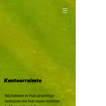
Kantoorruimte
Wij hebben in Huis prachtige
bedrijven die hun eigen kantoor