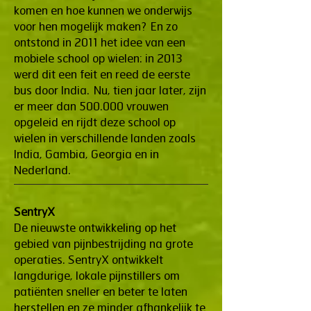
komen en hoe kunnen we onderwijs
voor hen mogelijk maken? En zo
ontstond in 2011 het idee van een
mobiele school op wielen: in 2013
werd dit een feit en reed de eerste
bus door India. Nu, tien jaar later, zijn
er meer dan 500.000 vrouwen
opgeleid en rijdt deze school op
wielen in verschillende landen zoals
India, Gambia, Georgia en in
Nederland.
SentryX
De nieuwste ontwikkeling op het
gebied van pijnbestrijding na grote
operaties. SentryX ontwikkelt
langdurige, lokale pijnstillers om
patiënten sneller en beter te laten
herstellen en ze minder afhankelijk te