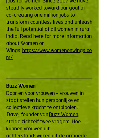
jobs for women. Since 2007 we have
steadily worked toward our goal of
co-creating one million jobs to
transform countless lives and unleash
the full potential of all women in rural
India. Read here for more information
about Women on
Wings:
https://www.womenonwings.co
m/
Buzz Women
Door en voor vrouwen - vrouwen in
staat stellen hun persoonlijke en
collectieve kracht te ontplooien.
Dave, founder van
Buzz Women
,
stelde zichzelf twee vragen: Hoe
kunnen vrouwen uit
achterstandswijken uit de armoede