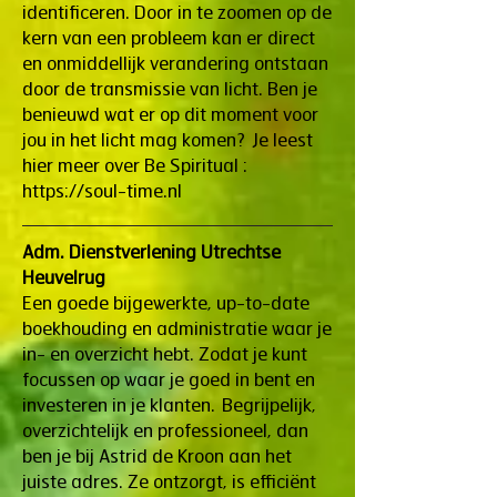
identificeren. Door in te zoomen op de
kern van een probleem kan er direct
en onmiddellijk verandering ontstaan
door de transmissie van licht. Ben je
benieuwd wat er op dit moment voor
jou in het licht mag komen? Je leest
hier meer over Be Spiritual :
https://soul-time.nl
Adm. Dienstverlening Utrechtse
Heuvelrug
Een goede bijgewerkte, up-to-date
boekhouding en administratie waar je
in- en overzicht hebt. Zodat je kunt
focussen op waar je goed in bent en
investeren in je klanten. Begrijpelijk,
overzichtelijk en professioneel, dan
ben je bij Astrid de Kroon aan het
juiste adres. Ze ontzorgt, is efficiënt