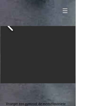
Vroeger een gymzaal, de meest favoriete