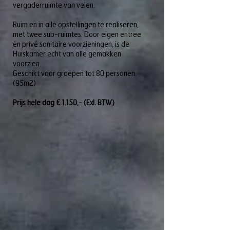
vergaderruimte van velen.
Ruim en in alle opstellingen te realiseren,
met twee sub-ruimtes. Door eigen entree
én privé sanitaire voorzieningen, is de
Huiskamer echt van alle gemakken
voorzien.
Geschikt voor groepen tot 80 personen.
(95m2)
Prijs hele dag € 1.150,- (Exl. BTW)